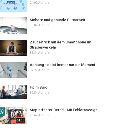
2,102 Aufrufe
Sichere und gesunde Büroarbeit
75.8k Aufrufe
Zaubertrick mit dem Smartphone im
Straßenverkehr
85.3k Aufrufe
Achtung - es ist immer nur ein Moment
97.2k Aufrufe
Fit im Büro
89.5k Aufrufe
Staplerfahrer Bernd - Mit Fehleranzeige
23.6k Aufrufe
14:50