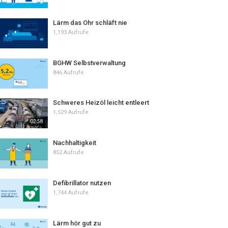
Lärm das Ohr schläft nie
1,193 Aufrufe
BGHW Selbstverwaltung
846 Aufrufe
Schweres Heizöl leicht entleert
1,529 Aufrufe
02:58
Nachhaltigkeit
852 Aufrufe
Defibrillator nutzen
1,744 Aufrufe
Lärm hör gut zu