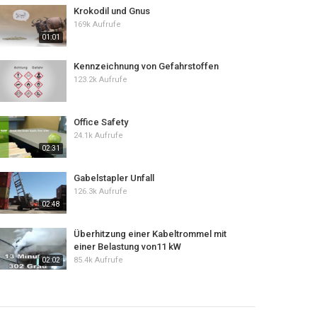
Krokodil und Gnus
169k Aufrufe
01:01
Kennzeichnung von Gefahrstoffen
123.2k Aufrufe
Office Safety
24.1k Aufrufe
02:31
Gabelstapler Unfall
126.3k Aufrufe
02:48
Überhitzung einer Kabeltrommel mit
einer Belastung von11 kW
85.4k Aufrufe
02:02