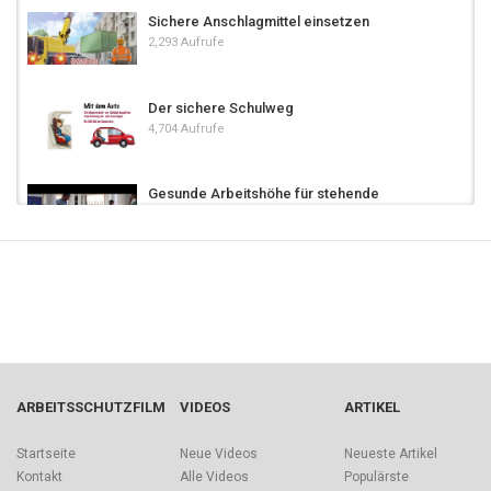
Sichere Anschlagmittel einsetzen
2,293 Aufrufe
Der sichere Schulweg
4,704 Aufrufe
Gesunde Arbeitshöhe für stehende
Tätigkeiten
10.9k Aufrufe
03:49
Elektrische Gefährdung im Büro
30.9k Aufrufe
Wie gelingt gesunde Ernährung auf der
Arbeit?
02:33
ARBEITSSCHUTZFILM
VIDEOS
ARTIKEL
2,177 Aufrufe
Sichere und gesunde Küchenarbeit
Startseite
Neue Videos
Neueste Artikel
42.1k Aufrufe
Kontakt
Alle Videos
Populärste