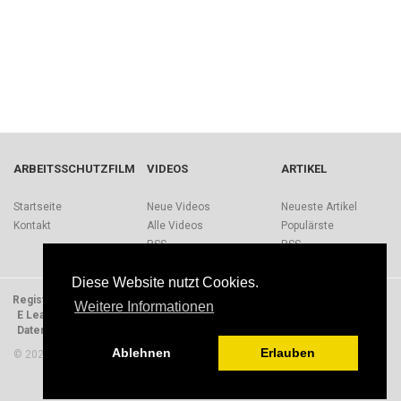
ARBEITSSCHUTZFILM
VIDEOS
ARTIKEL
Startseite
Neue Videos
Neueste Artikel
Kontakt
Alle Videos
Populärste
RSS
RSS
Diese Website nutzt Cookies.
Registrieren
Impressum
Quellen
Über Arbeitsschutzfilm.de
Weitere Informationen
E Learning Einheiten
Nutzungsbedingungen
Datenschutzerklärung
Presse
Ablehnen
Erlauben
© 2026 Arbeitsschutzfilm. Alle Rechte vorbehalten.