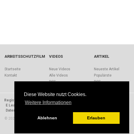
ARBEITSSCHUTZFILM
VIDEOS
ARTIKEL
Startseite
Neue Videos
Neueste Artikel
Kontakt
Alle Videos
Populärste
RSS
RSS
Diese Website nutzt Cookies.
Registrieren
Impressum
Quellen
Über Arbeitsschutzfilm.de
Weitere Informationen
E Learning Einheiten
Nutzungsbedingungen
Datenschutzerklärung
Presse
Ablehnen
Erlauben
© 2026 Arbeitsschutzfilm. Alle Rechte vorbehalten.