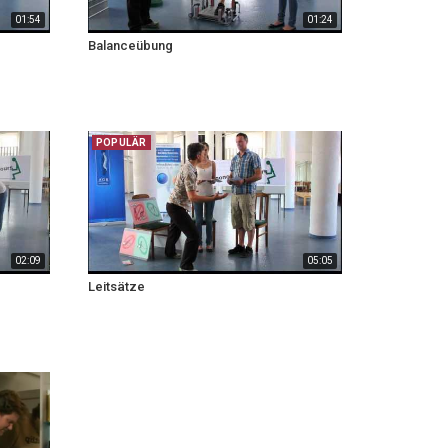
01:54
01:24
Balanceübung
POPULÄR
02:09
05:05
Leitsätze