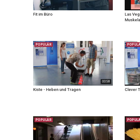
Fit im Büro
Las Veg
Muskelar
POPULÄR
POPUL
00:58
Kiste - Heben und Tragen
Clever 
POPULÄR
POPUL