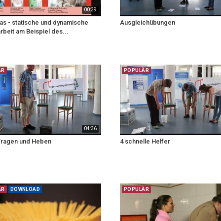
00:39
as - statische und dynamische
Ausgleichübungen
beit am Beispiel des...
ÄR
POPULÄR
04:36
Tragen und Heben
4 schnelle Helfer
ÄR
DOWNLOAD
POPULÄR