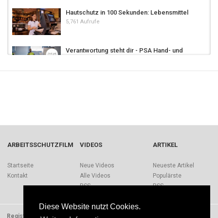
Hautschutz in 100 Sekunden: Lebensmittel
5,761 Aufrufe
Verantwortung steht dir - PSA Hand- und
Hautschutz
2,196 Aufrufe
Hautschutz in 100 Sekunden: Werkstatt
8,178 Aufrufe
Hautschutz in Metallbetrieben
9,877 Aufrufe
ARBEITSSCHUTZFILM
VIDEOS
ARTIKEL
Sonnen- und Hautschutz
Startseite
Neue Videos
Neueste Artikel
2,102 Aufrufe
Kontakt
Alle Videos
Populärste
RSS
RSS
Hautschutz in 100 Sekunden: Logistik
Diese Website nutzt Cookies.
5,096 Aufrufe
Registrieren
Impressum
Quellen
Über Arbeitsschutzfilm.de