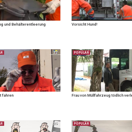
ng und Behälterentleerung
Vorsicht Hund!
22
ÄR
POPULÄR
tt fahren
Frau von Müllfahrzeug tödlich verl
26
ÄR
POPULÄR