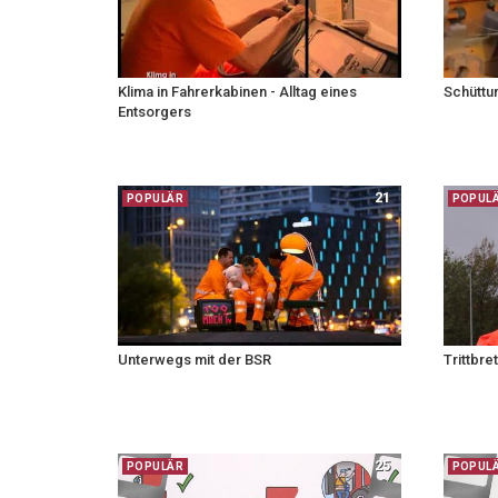
Klima in Fahrerkabinen - Alltag eines
Schüttu
Entsorgers
21
POPULÄR
POPUL
Unterwegs mit der BSR
Trittbre
25
POPULÄR
POPUL