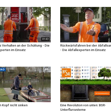
42
01:43
 Verhalten an der Schüttung - Die
Rückwärtsfahren bei der Abfalls
perten im Einsatz
- Die Abfallexperten im Einsatz
46
OAD
 Kopf nicht sinken
Eine Revolution von unten: BSR-
Unterflursysteme