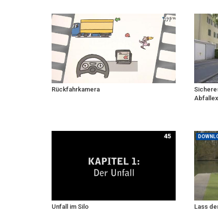
41
Rückfahrkamera
Sicheres
Abfallex
45
DOWNL
Unfall im Silo
Lass den