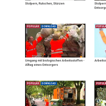
Stolpern, Rutschen, Stürzen
Stolpern
Entsorg
5
POPULÄR
DOWNLOAD
POPUL
Umgang mit biologischen Arbeitsstoffen -
Arbeits
Alltag eines Entsorgers
9
POPULÄR
DOWNLOAD
POPUL