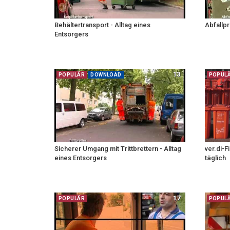
Behältertransport - Alltag eines
Abfallpr
Entsorgers
13
POPULÄR
DOWNLOAD
POPUL
Sicherer Umgang mit Trittbrettern - Alltag
ver.di-
eines Entsorgers
täglich
17
POPULÄR
POPUL