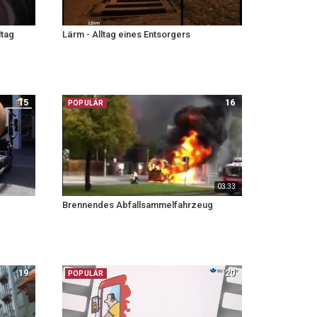
ltag
Lärm - Alltag eines Entsorgers
15
16
POPULÄR
03:33
Brennendes Abfallsammelfahrzeug
19
20
POPULÄR