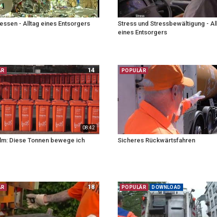
essen - Alltag eines Entsorgers
Stress und Stressbewältigung - Al
eines Entsorgers
14
ÄR
POPULÄR
08:42
Film: Diese Tonnen bewege ich
Sicheres Rückwärtsfahren
18
ÄR
POPULÄR
DOWNLOAD