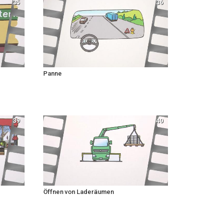
35
36
Panne
39
40
Öffnen von Laderäumen