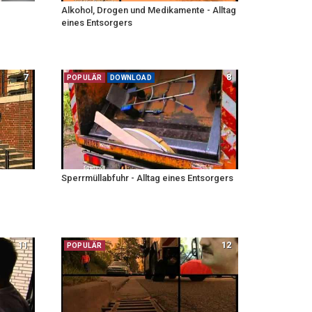
Alkohol, Drogen und Medikamente - Alltag
eines Entsorgers
7
8
POPULÄR
DOWNLOAD
Sperrmüllabfuhr - Alltag eines Entsorgers
11
12
POPULÄR