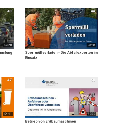
43
44
03:20
03:58
ammlung
Sperrmüll verladen - Die Abfallexperten im
Einsatz
47
48
04:41
10:20
Betrieb von Erdbaumaschinen