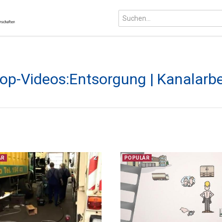
op-Videos:Entsorgung | Kanalarbe
2
ÄR
POPULÄR