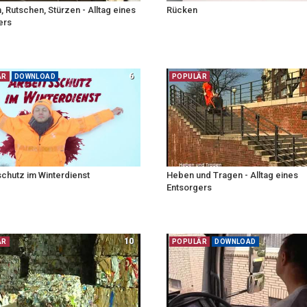
, Rutschen, Stürzen - Alltag eines
Rücken
ers
6
ÄR
DOWNLOAD
POPULÄR
schutz im Winterdienst
Heben und Tragen - Alltag eines
Entsorgers
10
ÄR
POPULÄR
DOWNLOAD