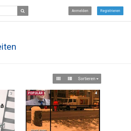
Anmelden
Registrieren
iten
Sortieren
3
4
POPULÄR