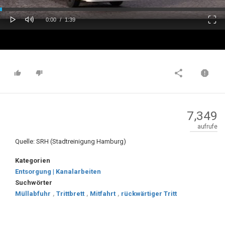
oaded
Progress
0%
: 0%
Play
Mute
Fulls
Current
Duration
0:00
/
1:39
Time
Time
7,349
aufrufe
Quelle: SRH (Stadtreinigung Hamburg)
Kategorien
Entsorgung | Kanalarbeiten
Suchwörter
Müllabfuhr
,
Trittbrett
,
Mitfahrt
,
rückwärtiger Tritt