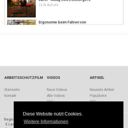
13.2k Aufrufe
Ergonomie beim Fahren von
Flurförderzeugen
15.5k Aufrufe
Sicher Transportieren und Fahren
8,275 Aufrufe
Stolpern, Rutschen, Stürzen - Alltag eines
Entsorgers
ARBEITSSCHUTZFILM
VIDEOS
ARTIKEL
20.3k Aufrufe
Energiesparend fahren
Startseite
Neue Videos
Neueste Artikel
8,087 Aufrufe
Kontakt
Alle Videos
Populärste
RSS
RSS
Heben und Tragen - Alltag eines Entsorgers
Diese Website nutzt Cookies.
15k Aufrufe
Registrieren
Impressum
Quellen
Über Arbeitsschutzfilm.de
Weitere Informationen
E Learning Einheiten
Nutzungsbedingungen