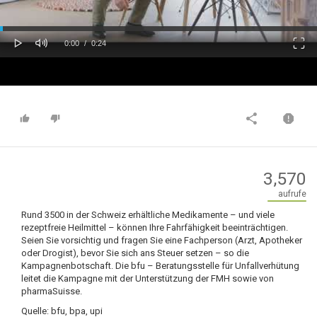
oaded
Progress
0%
: 0%
Play
Mute
Fulls
Current
Duration
0:00
/
0:24
Time
Time
3,570
aufrufe
Rund 3500 in der Schweiz erhältliche Medikamente – und viele
rezeptfreie Heilmittel – können Ihre Fahrfähigkeit beeinträchtigen.
Seien Sie vorsichtig und fragen Sie eine Fachperson (Arzt, Apotheker
oder Drogist), bevor Sie sich ans Steuer setzen – so die
Kampagnenbotschaft. Die bfu – Beratungsstelle für Unfallverhütung
leitet die Kampagne mit der Unterstützung der FMH sowie von
pharmaSuisse.
Quelle: bfu, bpa, upi