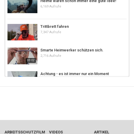
Helme waren schon immer eine gute Idee!
6,169 Aufrufe
Trittbrett fahren
7,347 Aufrufe
Smarte Heimwerker schützen sich.
2,716 Aufrufe
03:02
Achtung - es ist immer nur ein Moment
97.2k Aufrufe
Sonnenschutz - Jugend will sich erleben!
2,176 Aufrufe
03:01
Die PSA - echte Profis schützen sich
24.7k Aufrufe
ARBEITSSCHUTZFILM
VIDEOS
ARTIKEL