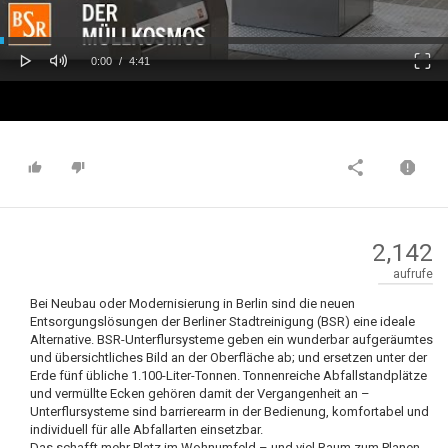
oaded
Progress
0%
: 0%
Play
Mute
Fulls
Current
Duration
0:00
/
4:41
Time
Time
2,142
aufrufe
Bei Neubau oder Modernisierung in Berlin sind die neuen
Entsorgungslösungen der Berliner Stadtreinigung (BSR) eine ideale
Alternative. BSR-Unterflursysteme geben ein wunderbar aufgeräumtes
und übersichtliches Bild an der Oberfläche ab; und ersetzen unter der
Erde fünf übliche 1.100-Liter-Tonnen. Tonnenreiche Abfallstandplätze
und vermüllte Ecken gehören damit der Vergangenheit an –
Unterflursysteme sind barrierearm in der Bedienung, komfortabel und
individuell für alle Abfallarten einsetzbar.
Das schafft mehr Platz im Wohnumfeld – und viel Raum zum Planen