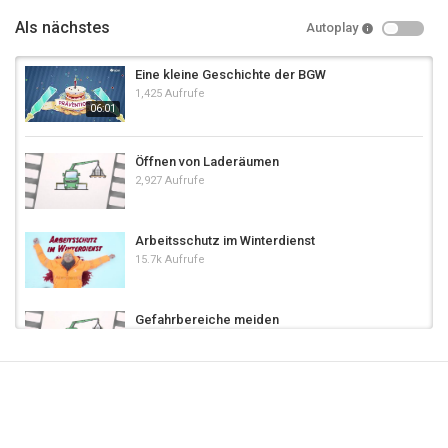
Als nächstes
Autoplay
Eine kleine Geschichte der BGW
1,425 Aufrufe
06:01
Öffnen von Laderäumen
2,927 Aufrufe
Arbeitsschutz im Winterdienst
15.7k Aufrufe
Gefahrbereiche meiden
3,122 Aufrufe
Helme waren schon immer eine gute Idee!
6,162 Aufrufe