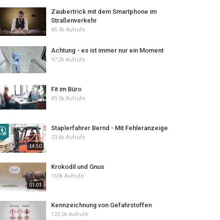
Zaubertrick mit dem Smartphone im
Straßenverkehr
85.3k Aufrufe
Achtung - es ist immer nur ein Moment
97.2k Aufrufe
Fit im Büro
89.5k Aufrufe
Staplerfahrer Bernd - Mit Fehleranzeige
23.6k Aufrufe
14:50
Krokodil und Gnus
169k Aufrufe
01:01
Kennzeichnung von Gefahrstoffen
123.2k Aufrufe