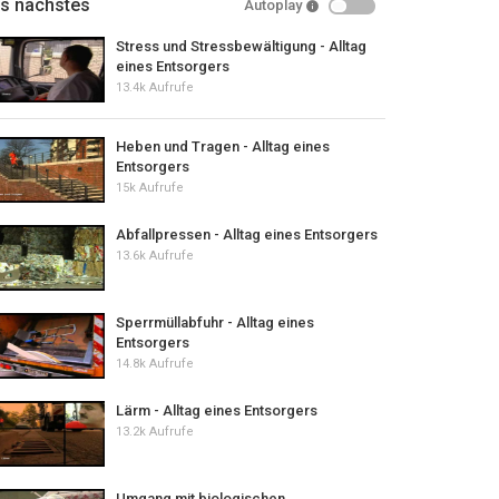
ls nächstes
Autoplay
Stress und Stressbewältigung - Alltag
eines Entsorgers
13.4k Aufrufe
Heben und Tragen - Alltag eines
Entsorgers
15k Aufrufe
Abfallpressen - Alltag eines Entsorgers
13.6k Aufrufe
Sperrmüllabfuhr - Alltag eines
Entsorgers
14.8k Aufrufe
Lärm - Alltag eines Entsorgers
13.2k Aufrufe
Umgang mit biologischen