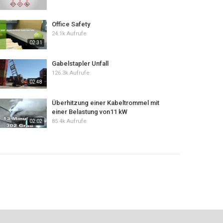
Office Safety
24.1k Aufrufe
02:31
Gabelstapler Unfall
126.3k Aufrufe
02:48
Überhitzung einer Kabeltrommel mit
einer Belastung von11 kW
85.4k Aufrufe
02:02