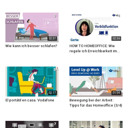
3
4
02:37
02:36
Wie kann ich besser schlafen?
HOW TO HOMEOFFICE: Wie
regele ich Erreichbarkeit im...
5
6
02:17
01:54
El portátil en casa. Vodafone
Bewegung bei der Arbeit :
Tipps für das Homeoffice (3/4)
7
8