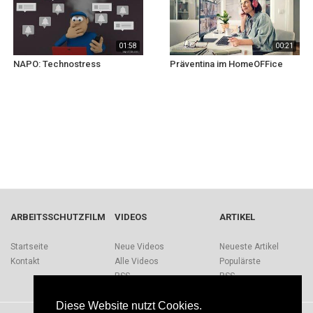
01:58
00:21
NAPO: Technostress
Präventina im HomeOFFice
ARBEITSSCHUTZFILM
VIDEOS
ARTIKEL
Startseite
Neue Videos
Neueste Artikel
Kontakt
Alle Videos
Populärste
RSS
RSS
Diese Website nutzt Cookies.