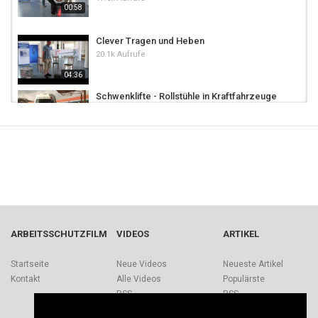
00:58
Clever Tragen und Heben
20.1k Aufrufe
04:36
Schwenklifte - Rollstühle in Kraftfahrzeuge
heben
4,647 Aufrufe
Rückengerechtes Heben
12.2k Aufrufe
Heben und Tragen
4,450 Aufrufe
ARBEITSSCHUTZFILM
VIDEOS
ARTIKEL
Persönliche Schutzausrüstung beim
Startseite
Neue Videos
Neueste Artikel
Kranbetrieb tragen
Kontakt
Alle Videos
Populärste
2,283 Aufrufe
RSS
RSS