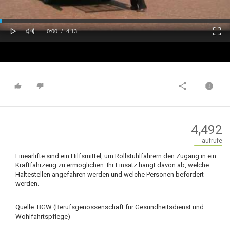
oaded
Progress
0%
: 0%
Play
Mute
Fulls
Current
Duration
0:00
/
4:13
Time
Time
4,492
aufrufe
Linearlifte sind ein Hilfsmittel, um Rollstuhlfahrern den Zugang in ein
Kraftfahrzeug zu ermöglichen. Ihr Einsatz hängt davon ab, welche
Haltestellen angefahren werden und welche Personen befördert
werden.
Quelle: BGW (Berufsgenossenschaft für Gesundheitsdienst und
Wohlfahrtspflege)