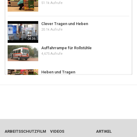
51.1k Aufrufe
Clever Tragen und Heben
20.1k Aufrufe
04:36
Auffahrrampe für Rollstühle
4,675 Aufrufe
Heben und Tragen
22.4k Aufrufe
Heben und Tragen
4,450 Aufrufe
Heben und Tragen - Alltag eines Entsorgers
15k Aufrufe
ARBEITSSCHUTZFILM
VIDEOS
ARTIKEL