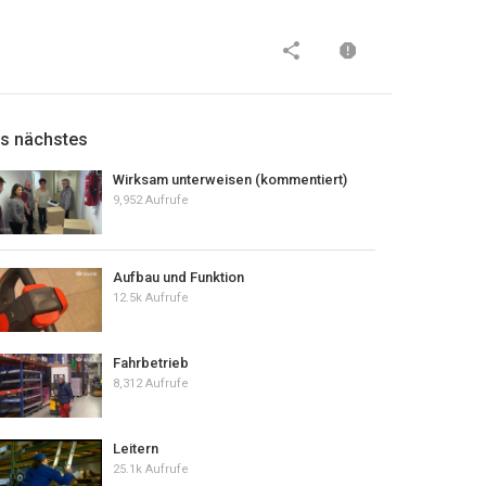
ls nächstes
Wirksam unterweisen (kommentiert)
9,952 Aufrufe
Aufbau und Funktion
12.5k Aufrufe
Fahrbetrieb
8,312 Aufrufe
Leitern
25.1k Aufrufe