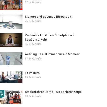
17.1k Aufrufe
Sichere und gesunde Büroarbeit
75.8k Aufrufe
Zaubertrick mit dem Smartphone im
Straßenverkehr
85.3k Aufrufe
Achtung - es ist immer nur ein Moment
97.2k Aufrufe
Fit im Büro
89.5k Aufrufe
Staplerfahrer Bernd - Mit Fehleranzeige
23.6k Aufrufe
14:50