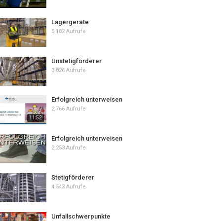
Lagergeräte
5,182 Aufrufe
Unstetigförderer
3,826 Aufrufe
Erfolgreich unterweisen
2,766 Aufrufe
11:52
Erfolgreich unterweisen
2,253 Aufrufe
Stetigförderer
4,543 Aufrufe
Unfallschwerpunkte