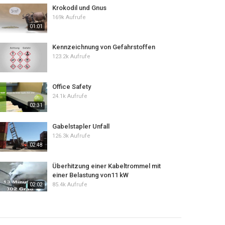
Krokodil und Gnus
169k Aufrufe
01:01
Kennzeichnung von Gefahrstoffen
123.2k Aufrufe
Office Safety
24.1k Aufrufe
02:31
Gabelstapler Unfall
126.3k Aufrufe
02:48
Überhitzung einer Kabeltrommel mit
einer Belastung von11 kW
85.4k Aufrufe
02:02