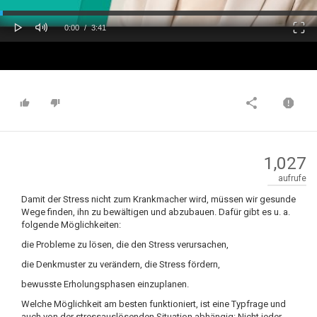
oaded
Progress
0%
: 0%
Play
Mute
Fulls
Current
Duration
0:00
/
3:41
Time
Time
1,027
aufrufe
Damit der Stress nicht zum Krankmacher wird, müssen wir gesunde
Wege finden, ihn zu bewältigen und abzubauen. Dafür gibt es u. a.
folgende Möglichkeiten:
die Probleme zu lösen, die den Stress verursachen,
die Denkmuster zu verändern, die Stress fördern,
bewusste Erholungsphasen einzuplanen.
Welche Möglichkeit am besten funktioniert, ist eine Typfrage und
auch von der stressauslösenden Situation abhängig: Nicht jeder