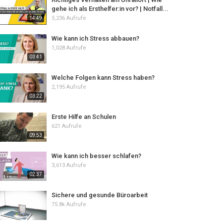
gehe ich als Ersthelfer:in vor? | Notfall...
5,236 Aufrufe
14:49
Wie kann ich Stress abbauen?
1,028 Aufrufe
03:41
Welche Folgen kann Stress haben?
2,195 Aufrufe
03:22
Erste Hilfe an Schulen
621 Aufrufe
09:53
Wie kann ich besser schlafen?
3,613 Aufrufe
02:37
Sichere und gesunde Büroarbeit
75.8k Aufrufe