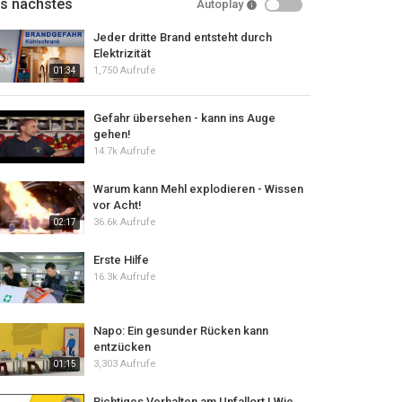
ls nächstes
Autoplay
Jeder dritte Brand entsteht durch
Elektrizität
1,750 Aufrufe
01:34
Gefahr übersehen - kann ins Auge
gehen!
14.7k Aufrufe
Warum kann Mehl explodieren - Wissen
vor Acht!
36.6k Aufrufe
02:17
Erste Hilfe
16.3k Aufrufe
Napo: Ein gesunder Rücken kann
entzücken
3,303 Aufrufe
01:15
Richtiges Verhalten am Unfallort | Wie