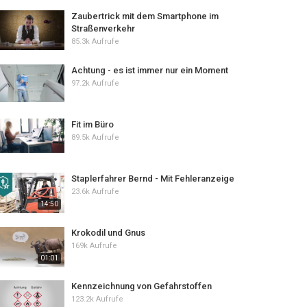
Zaubertrick mit dem Smartphone im
Straßenverkehr
85.3k Aufrufe
Achtung - es ist immer nur ein Moment
97.2k Aufrufe
Fit im Büro
89.5k Aufrufe
Staplerfahrer Bernd - Mit Fehleranzeige
23.6k Aufrufe
14:50
Krokodil und Gnus
169k Aufrufe
01:01
Kennzeichnung von Gefahrstoffen
123.2k Aufrufe