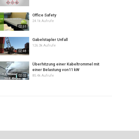
Office Safety
24.1k Aufrufe
02:31
Gabelstapler Unfall
126.3k Aufrufe
02:48
Überhitzung einer Kabeltrommel mit
einer Belastung von11 kW
85.4k Aufrufe
02:02