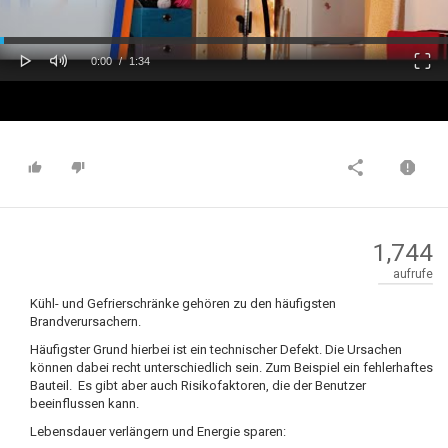
oaded
Progress
0%
: 0%
Play
Mute
Fulls
Current
Duration
0:00
/
1:34
Time
Time
1,744
aufrufe
Kühl- und Gefrierschränke gehören zu den häufigsten
Brandverursachern.
Häufigster Grund hierbei ist ein technischer Defekt. Die Ursachen
können dabei recht unterschiedlich sein. Zum Beispiel ein fehlerhaftes
Bauteil. Es gibt aber auch Risikofaktoren, die der Benutzer
beeinflussen kann.
Lebensdauer verlängern und Energie sparen: