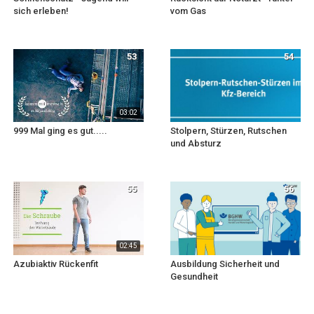
sich erleben!
vom Gas
53
54
03:02
999 Mal ging es gut.....
Stolpern, Stürzen, Rutschen
und Absturz
55
56
02:45
Azubiaktiv Rückenfit
Ausbildung Sicherheit und
Gesundheit