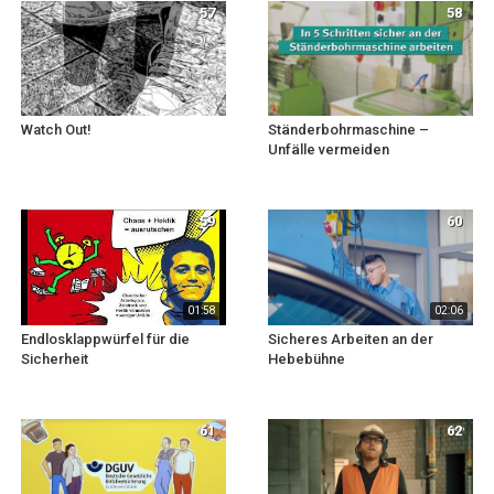
57
58
Watch Out!
Ständerbohrmaschine –
Unfälle vermeiden
59
60
01:58
02:06
Endlosklappwürfel für die
Sicheres Arbeiten an der
Sicherheit
Hebebühne
61
62