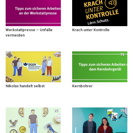
Werkstattpresse – Unfälle
Krach unter Kontrolle
vermeiden
73
74
Nikolas handelt selbst
Kernbohrer
75
76