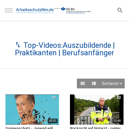
Top-Videos:Auszubildende |
Praktikanten | Berufsanfänger
Sortieren
51
52
03:01
01:48
Sonnenschutz - Jugend will
Rücksicht auf Notarzt - runter