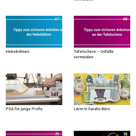
67
68
Hebebühnen
Tafelschere – Unfälle
vermeiden
69
70
PSA für junge Profis
Lärm in Sarahs Büro
71
72