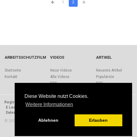
1
2
ARBEITSSCHUTZFILM
VIDEOS
ARTIKEL
Startseite
Neue Videos
Neueste Artikel
Kontakt
Alle Videos
Populärste
RSS
RSS
Diese Website nutzt Cookies.
Registrieren
Impressum
Quellen
Über Arbeitsschutzfilm.de
Weitere Informationen
E Learning Einheiten
Nutzungsbedingungen
Datenschutzerklärung
Presse
Ablehnen
Erlauben
© 2026 Arbeitsschutzfilm. Alle Rechte vorbehalten.