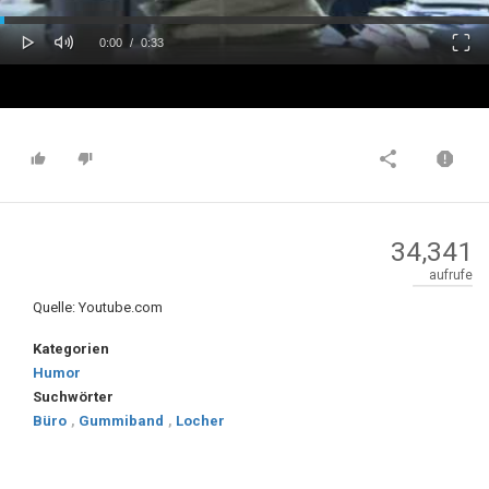
oaded
Progress
0%
: 0%
Play
Mute
Fulls
Current
Duration
0:00
/
0:33
Time
Time
34,341
aufrufe
Quelle: Youtube.com
Kategorien
Humor
Suchwörter
Büro
,
Gummiband
,
Locher