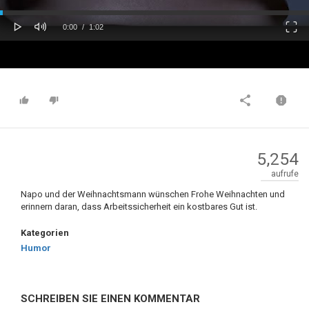
oaded
Progress
0%
: 0%
Play
Mute
Fulls
Current
Duration
0:00
/
1:02
Time
Time
5,254
aufrufe
Napo und der Weihnachtsmann wünschen Frohe Weihnachten und
erinnern daran, dass Arbeitssicherheit ein kostbares Gut ist.
Kategorien
Humor
SCHREIBEN SIE EINEN KOMMENTAR