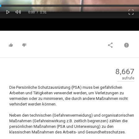
oaded
Progress
0%
: 0%
Play
Mute
Fulls
Current
Duration
0:00
/
1:31
Time
Time
8,667
aufrufe
Die Persönliche Schutzausrüstung (PSA) muss bei gefährlichen
Arbeiten und Tätigkeiten verwendet werden, um Verletzungen zu
vermeiden oder zu minimieren, die durch andere Maßnahmen nicht
verhindert werden können.
Neben den technischen (Gefahrenvermeidung) und organisatorischen
Maßnahmen (Gefahreinwirkung z.B. zeitlich begrenzen) zählen die
persönlichen Maßnahmen (PSA und Unterweisung) zu den
klassischen Maßnahmen des Arbeits- und Gesundheitsschutzes.