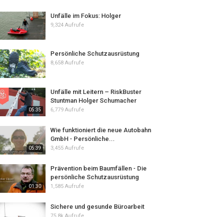
Unfälle im Fokus: Holger
9,324 Aufrufe
Persönliche Schutzausrüstung
8,658 Aufrufe
Unfälle mit Leitern – RiskBuster
Stuntman Holger Schumacher
6,779 Aufrufe
05:35
Wie funktioniert die neue Autobahn
GmbH - Persönliche...
3,455 Aufrufe
05:39
Prävention beim Baumfällen - Die
persönliche Schutzausrüstung
1,585 Aufrufe
01:30
Sichere und gesunde Büroarbeit
75.8k Aufrufe