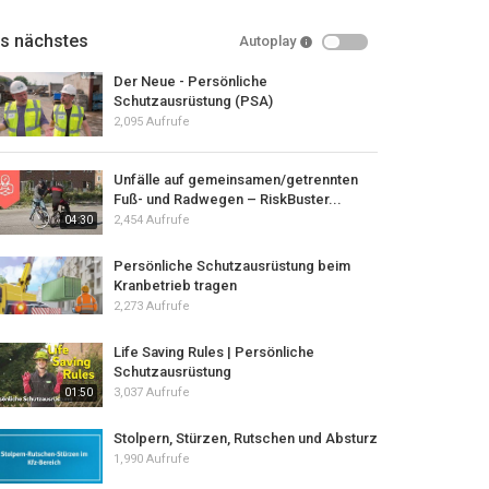
ls nächstes
Autoplay
Der Neue - Persönliche
Schutzausrüstung (PSA)
2,095 Aufrufe
Unfälle auf gemeinsamen/getrennten
Fuß- und Radwegen – RiskBuster...
2,454 Aufrufe
04:30
Persönliche Schutzausrüstung beim
Kranbetrieb tragen
2,273 Aufrufe
Life Saving Rules | Persönliche
Schutzausrüstung
3,037 Aufrufe
01:50
Stolpern, Stürzen, Rutschen und Absturz
1,990 Aufrufe