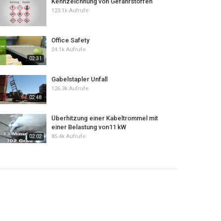
Kennzeichnung von Gefahrstoffen
123.1k Aufrufe
Office Safety
24.1k Aufrufe
02:31
Gabelstapler Unfall
126.3k Aufrufe
02:48
Überhitzung einer Kabeltrommel mit
einer Belastung von11 kW
85.4k Aufrufe
02:02