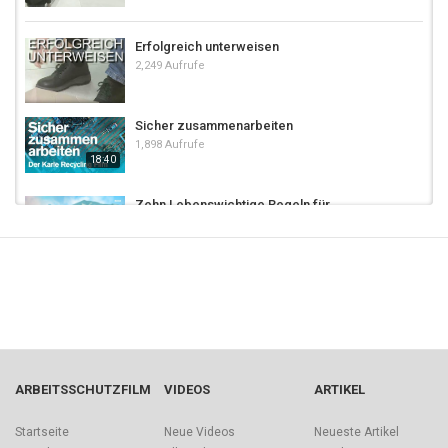
Erfolgreich unterweisen
2,249 Aufrufe
Sicher zusammenarbeiten
1,898 Aufrufe
18:40
Zehn Lebenswichtige Regeln für
Gebäudetechniker
1,315 Aufrufe
Unfall im Silo
2,243 Aufrufe
Gemeinsam erfolgreich
3,153 Aufrufe
ARBEITSSCHUTZFILM
VIDEOS
ARTIKEL
Startseite
Neue Videos
Neueste Artikel
Lebenswichtige Regeln für Gewerbe und