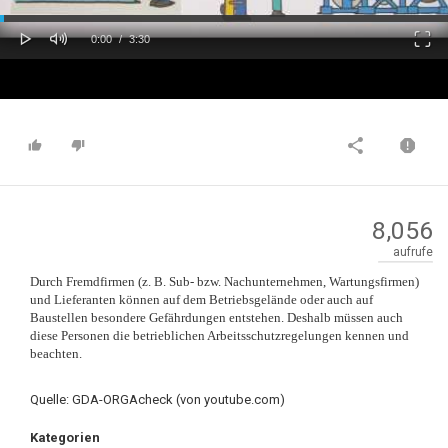
oaded
Progress
0%
: 0%
Play
Mute
Fulls
Current
Duration
0:00
/
3:30
Time
Time
8,056
aufrufe
Durch Fremdfirmen (z. B. Sub- bzw. Nachunternehmen, Wartungsfirmen)
und Lieferanten können auf dem Betriebsgelände oder auch auf
Baustellen besondere Gefährdungen entstehen. Deshalb müssen auch
diese Personen die betrieblichen Arbeitsschutzregelungen kennen und
beachten.
Quelle: GDA-ORGAcheck (von youtube.com)
Kategorien