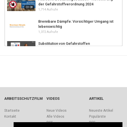
der Gefahrstoffverordnung 2024
03:08
1,714 Aufrufe
Brennbare Dämpfe: Vorsichtiger Umgang ist
lebenswichtig
1,372 Aufrufe
Substitution von Gefahrstoffen
1,051 Aufrufe
Änderungen Gefahrstoffverordnung 2024
2,050 Aufrufe
Mensch und Motorsäge Folge 01 -
Einführung
ARBEITSSCHUTZFILM
VIDEOS
ARTIKEL
19.2k Aufrufe
Beispiele für eine gelungene Substitution
Startseite
Neue Videos
Neueste Artikel
von Gefahrstoffen
Kontakt
Alle Videos
Populärste
1,270 Aufrufe
RSS
RSS