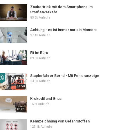
Zaubertrick mit dem Smartphone im
Straßenverkehr
85.3k Aufrufe
Achtung - es ist immer nur ein Moment
97.1k Aufrufe
Fit im Büro
89.5k Aufrufe
Staplerfahrer Bernd - Mit Fehleranzeige
23.6k Aufrufe
14:50
Krokodil und Gnus
169k Aufrufe
01:01
Kennzeichnung von Gefahrstoffen
123.1k Aufrufe