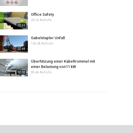
Office Safety
24.1k Aufrufe
02:31
Gabelstapler Unfall
126.3k Aufrufe
02:48
Überhitzung einer Kabeltrommel mit
einer Belastung von11 kW
85.4k Aufrufe
02:02