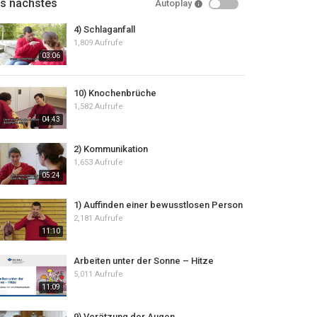
ls nächstes
Autoplay
4) Schlaganfall
1,809 Aufrufe
03:06
10) Knochenbrüche
1,582 Aufrufe
04:43
2) Kommunikation
1,653 Aufrufe
05:24
1) Auffinden einer bewusstlosen Person
2,181 Aufrufe
11:10
Arbeiten unter der Sonne – Hitze
5,011 Aufrufe
11:09
9) Verätzung der Augen