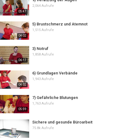
2,064 Aufrufe
05:47
5) Brustschmerz und Atemnot
1,515 Aufrufe
04:02
3) Notruf
1,858 Aufrufe
06:17
6) Grundlagen Verbände
1,943 Aufrufe
04:02
7) Gefährliche Blutungen
1,763 Aufrufe
05:59
Sichere und gesunde Büroarbeit
75.8k Aufrufe