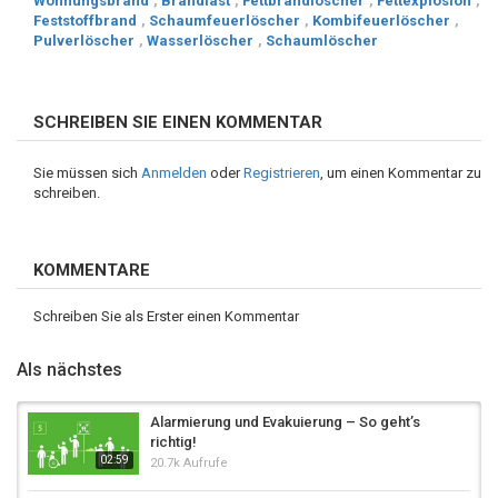
Wohnungsbrand
,
Brandlast
,
Fettbrandlöscher
,
Fettexplosion
,
Feststoffbrand
,
Schaumfeuerlöscher
,
Kombifeuerlöscher
,
Pulverlöscher
,
Wasserlöscher
,
Schaumlöscher
SCHREIBEN SIE EINEN KOMMENTAR
Sie müssen sich
Anmelden
oder
Registrieren
, um einen Kommentar zu
schreiben.
KOMMENTARE
Schreiben Sie als Erster einen Kommentar
Als nächstes
Alarmierung und Evakuierung – So geht’s
richtig!
02:59
20.7k Aufrufe