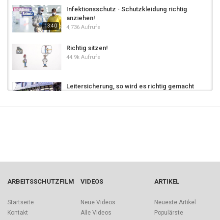
Infektionsschutz - Schutzkleidung richtig
anziehen!
13:40
4,736 Aufrufe
Richtig sitzen!
44.9k Aufrufe
Leitersicherung, so wird es richtig gemacht
7,494 Aufrufe
02:21
Denn bei mir liegen Sie richtig
38.8k Aufrufe
So funktioniert der Gehörschutz richtig
12.9k Aufrufe
ARBEITSSCHUTZFILM
VIDEOS
ARTIKEL
Richtig Gas geben!
Startseite
Neue Videos
Neueste Artikel
463 Aufrufe
Kontakt
Alle Videos
Populärste