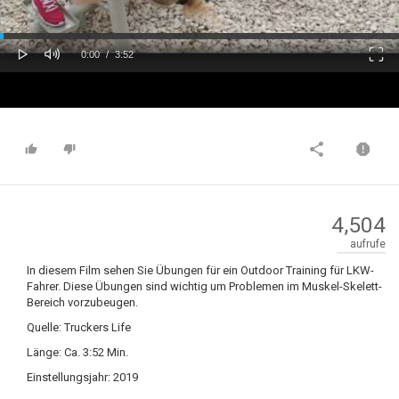
oaded
Progress
0%
: 0%
Play
Mute
Fulls
Current
Duration
0:00
/
3:52
Time
Time
4,504
aufrufe
In diesem Film sehen Sie Übungen für ein Outdoor Training für LKW-
Fahrer. Diese Übungen sind wichtig um Problemen im Muskel-Skelett-
Bereich vorzubeugen.
Quelle: Truckers Life
Länge: Ca. 3:52 Min.
Einstellungsjahr: 2019