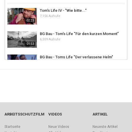
Tom's Life IV - "Wie bitte..."
7,156 Aufrufe
02:23
BG Bau - Tom's Life "Für den kurzen Moment"
6,559 Aufrufe
01:53
BG Bau - Toms Life "Der verlassene Helm"
4,692 Aufrufe
01:24
Berufskraftfahrer - Kommunikation
5,118 Aufrufe
Life Saving Rules | Straßenverkehr
3,182 Aufrufe
01:18
ARBEITSSCHUTZFILM
VIDEOS
ARTIKEL
Embrace Life - always wear your seat belt
Startseite
Neue Videos
Neueste Artikel