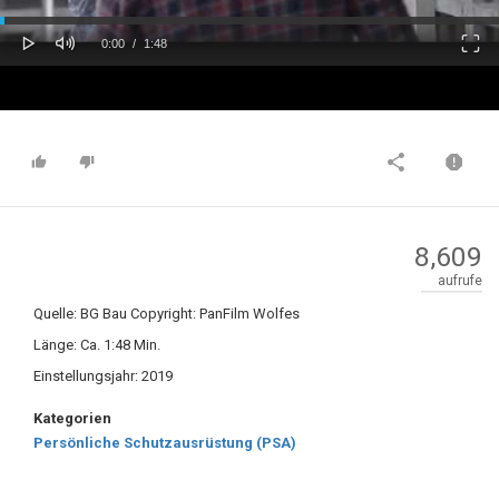
oaded
Progress
0%
: 0%
Play
Mute
Fulls
Current
Duration
0:00
/
1:48
Time
Time
8,609
aufrufe
Quelle: BG Bau Copyright: PanFilm Wolfes
Länge: Ca. 1:48 Min.
Einstellungsjahr: 2019
Kategorien
Persönliche Schutzausrüstung (PSA)