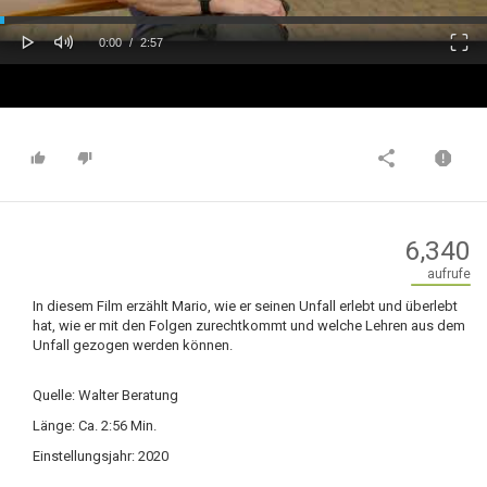
oaded
Progress
0%
: 0%
Play
Mute
Fulls
Current
Duration
0:00
/
2:57
Time
Time
6,340
aufrufe
In diesem Film erzählt Mario, wie er seinen Unfall erlebt und überlebt
hat, wie er mit den Folgen zurechtkommt und welche Lehren aus dem
Unfall gezogen werden können.
Quelle: Walter Beratung
Länge: Ca. 2:56 Min.
Einstellungsjahr: 2020