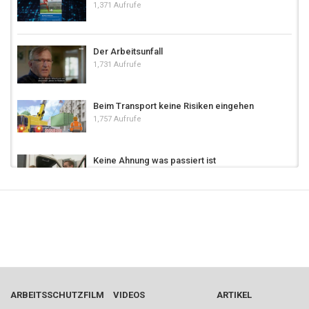
1,371 Aufrufe
Der Arbeitsunfall
1,731 Aufrufe
Beim Transport keine Risiken eingehen
1,757 Aufrufe
Keine Ahnung was passiert ist
39.6k Aufrufe
Bewegung bei der Arbeit: Tipps für
Vorgesetzte (2/4)
01:47
963 Aufrufe
Tragischer Unfall: Betroffener und Beteiligte
blicken zurück
ARBEITSSCHUTZFILM
VIDEOS
ARTIKEL
1,818 Aufrufe