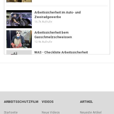
Arbeitssicherheit im Auto- und
Zweiradgewerbe
16.7k Aufrufe
Arbeitssicherheit bem
Gasschmelzschweissen
12.9k Aufrufe
01:44
WAS - Checkliste Arbeitssicherheit
(Arbeitsauftrag)
18.7k Aufrufe
Arbeitssicherheit - Tischkreissäge
20.5k Aufrufe
02:10
Abstützung richtig benutzen
6,499 Aufrufe
ARBEITSSCHUTZFILM
VIDEOS
ARTIKEL
9 lebenswichtige Regeln im Gleisbereich
Startseite
Neue Videos
Neueste Artikel