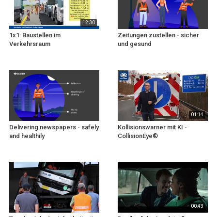
12:30
1x1: Baustellen im
Zeitungen zustellen - sicher
Verkehrsraum
und gesund
01:14
Delivering newspapers - safely
Kollisionswarner mit KI -
and healthily
CollisionEye®
00:43