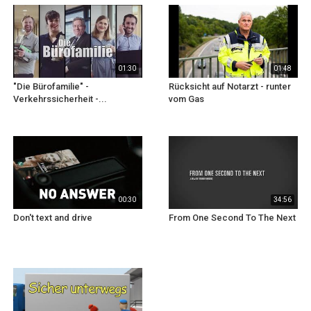
01:30
01:48
"Die Bürofamilie" -
Rücksicht auf Notarzt - runter
Verkehrssicherheit -...
vom Gas
00:30
34:56
Don't text and drive
From One Second To The Next