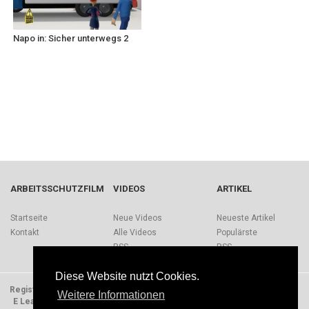
Napo in: Sicher unterwegs 2
ARBEITSSCHUTZFILM
VIDEOS
ARTIKEL
Startseite
Neue Videos
Neueste Artikel
Kontakt
Alle Videos
Populärste
RSS
RSS
Diese Website nutzt Cookies.
Registrieren
Impressum
Quellen
Über Arbeitsschutzfilm.de
Weitere Informationen
E Learning Einheiten
Nutzungsbedingungen