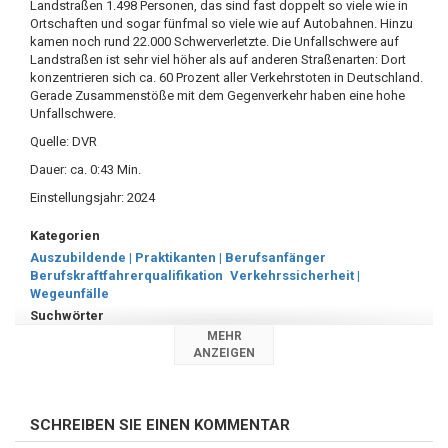
Landstraßen 1.498 Personen, das sind fast doppelt so viele wie in
Ortschaften und sogar fünfmal so viele wie auf Autobahnen. Hinzu
kamen noch rund 22.000 Schwerverletzte. Die Unfallschwere auf
Landstraßen ist sehr viel höher als auf anderen Straßenarten: Dort
konzentrieren sich ca. 60 Prozent aller Verkehrstoten in Deutschland.
Gerade Zusammenstöße mit dem Gegenverkehr haben eine hohe
Unfallschwere.
Quelle: DVR
Dauer: ca. 0:43 Min.
Einstellungsjahr: 2024
Kategorien
Auszubildende | Praktikanten | Berufsanfänger
Berufskraftfahrerqualifikation
Verkehrssicherheit |
Wegeunfälle
Suchwörter
MEHR
Landstraße
,
Verkehrssicherheit
,
Fahrverhalten
,
Überholen
,
ANZEIGEN
Überholvorgang
,
Verkehrstote
,
Zusammenstöße
SCHREIBEN SIE EINEN KOMMENTAR