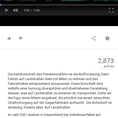
oaded
Progress
0%
: 0%
Play
Mute
Fulls
Current
Duration
0:00
/
0:43
Time
Time
2,873
aufrufe
Die Kernbotschaft des Präventionsfilms ist die Aufforderung, beim
Fahren auf Landstraßen stets mit Allem zu rechnen und das
Fahrverhalten entsprechend anzupassen. Diese Botschaft wird
mithilfe einer humorig überspitzten und übertriebenen Darstellung
dessen, was auf Landstraßen zu erwarten ist, transportiert. Dafür wir
die Figur eines Ritters eingebaut, die plötzlich bei einem versuchten
Überholvorgang auf der Gegenfahrbahn auftaucht. Die Botschaft ist
eindeutig: Erwarte alles. Auf Landstraßen.
Im Jahr 2021 starben in Deutschland bei Verkehrsunfällen auf