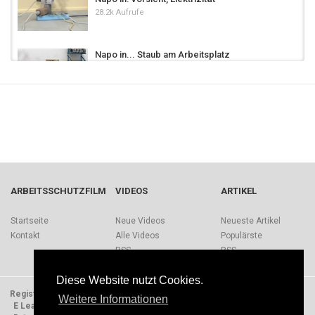
28.2k Aufrufe
Napo in... Staub am Arbeitsplatz
7,054 Aufrufe
07:48
Napo in... Ich bin ein kommmitmensch
23.5k Aufrufe
02:54
Napo in: Sicher unterwegs
8,732 Aufrufe
ARBEITSSCHUTZFILM
VIDEOS
ARTIKEL
Napo in… Feueralarm
Startseite
Neue Videos
Neueste Artikel
4,759 Aufrufe
Kontakt
Alle Videos
Populärste
09:09
RSS
RSS
Mit dem Kopf bei der Sache
Diese Website nutzt Cookies.
11.9k Aufrufe
Registrieren
Impressum
Quellen
Über Arbeitsschutzfilm.de
Weitere Informationen
E Learning Einheiten
Nutzungsbedingungen
02:48