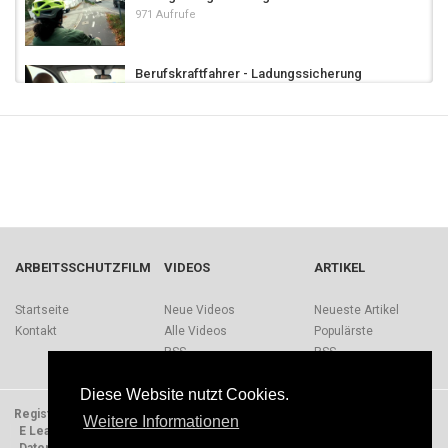
971 Aufrufe
Berufskraftfahrer - Ladungssicherung
43.4k Aufrufe
Fettbrand - der richtige Feuerlöscher
zählt....
27.7k Aufrufe
02:55
Ladungssicherung Kopflashing
10k Aufrufe
ARBEITSSCHUTZFILM
VIDEOS
ARTIKEL
Ladungssicherung
Startseite
Neue Videos
Neueste Artikel
17.8k Aufrufe
Kontakt
Alle Videos
Populärste
RSS
RSS
Ladungssicherung Massenträgheit
Diese Website nutzt Cookies.
8,180 Aufrufe
Registrieren
Impressum
Quellen
Über Arbeitsschutzfilm.de
Weitere Informationen
E Learning Einheiten
Nutzungsbedingungen