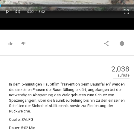
oaded
Progress
0%
: 0%
Play
Mute
Fulls
Current
Duration
0:00
/
5:02
Time
Time
2,038
aufrufe
In dem 5-minütigen Hauptfilm "Prävention beim Baumfällen" werden
die einzelnen Phasen der Baumfällung erklärt, angefangen bei der
notwendigen Absperrung des Waldgebietes zum Schutz von
Spaziergängern, über die Baumbeurteilung bis hin zu den einzelnen
Schritten der Sicherheitsfälltechnik sowie zur Einrichtung der
Rückweiche.
Quelle: SVLFG
Dauer: 5:02 Min.