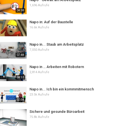
1,696 Aufrufe
04:58
Napo in: Auf der Baustelle
16.6k Aufrufe
Napo in... Staub am Arbeitsplatz
7,050 Aufrufe
07:48
Napo in … Arbeiten mit Robotern
2,814 Aufrufe
04:51
Napo in... Ich bin ein kommmitmensch
23.5k Aufrufe
02:54
Sichere und gesunde Büroarbeit
75.8k Aufrufe