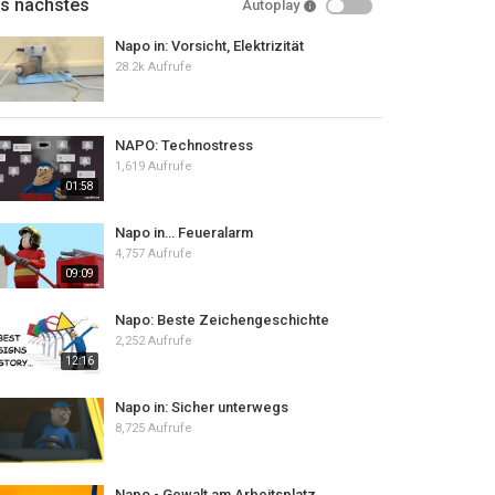
ls nächstes
Autoplay
Napo in: Vorsicht, Elektrizität
28.2k Aufrufe
NAPO: Technostress
1,619 Aufrufe
01:58
Napo in… Feueralarm
4,757 Aufrufe
09:09
Napo: Beste Zeichengeschichte
2,252 Aufrufe
12:16
Napo in: Sicher unterwegs
8,725 Aufrufe
Napo - Gewalt am Arbeitsplatz