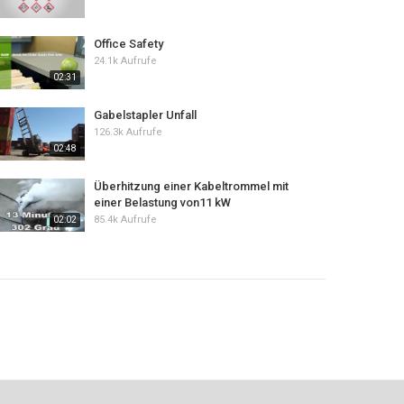
Office Safety
24.1k Aufrufe
02:31
Gabelstapler Unfall
126.3k Aufrufe
02:48
Überhitzung einer Kabeltrommel mit
einer Belastung von11 kW
85.4k Aufrufe
02:02