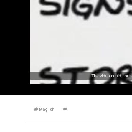
The video could not b
Mag ich