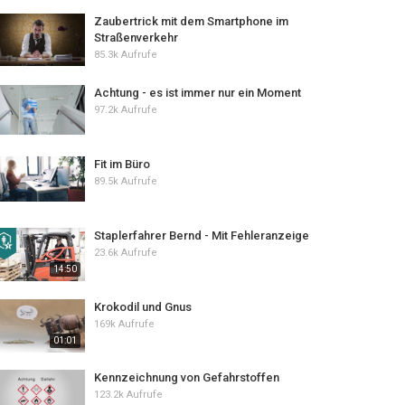
Zaubertrick mit dem Smartphone im
Straßenverkehr
85.3k Aufrufe
Achtung - es ist immer nur ein Moment
97.2k Aufrufe
Fit im Büro
89.5k Aufrufe
Staplerfahrer Bernd - Mit Fehleranzeige
23.6k Aufrufe
14:50
Krokodil und Gnus
169k Aufrufe
01:01
Kennzeichnung von Gefahrstoffen
123.2k Aufrufe