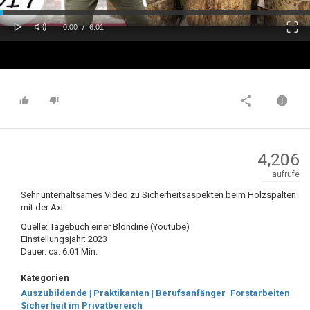
oaded
Progress
0%
: 0%
Play
Mute
Fulls
Current
Duration
0:00
/
6:01
Time
Time
4,206
aufrufe
Sehr unterhaltsames Video zu Sicherheitsaspekten beim Holzspalten
mit der Axt.
Quelle: Tagebuch einer Blondine (Youtube)
Einstellungsjahr: 2023
Dauer: ca. 6:01 Min.
Kategorien
Auszubildende | Praktikanten | Berufsanfänger
Forstarbeiten
Sicherheit im Privatbereich