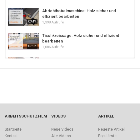
Abrichthobelmaschine: Holz sicher und
effizient bearbeiten
03:49
1,398 Aufrufe
Tischkreissäge: Holz sicher und effizient
bearbeiten
07:07
1,086 Aufrufe
Schmale Werkstücke mit einer
Plattenkreissäge schneiden
01:41
1,025 Aufrufe
Gehrungskreissäge: Holz sicher und
effizient bearbeiten
01:58
1,093 Aufrufe
Einweisung in die Bedienung einer
Arbeitsbühne am Beispiel einer LK270
ARBEITSSCHUTZFILM
VIDEOS
ARTIKEL
08:18
2,695 Aufrufe
Startseite
Neue Videos
Neueste Artikel
Alles aus einer Hand
Kontakt
Alle Videos
Populärste
3,280 Aufrufe