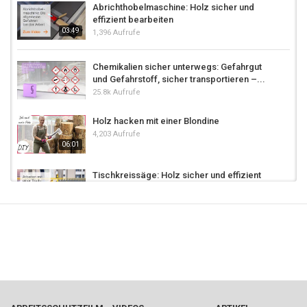
Abrichthobelmaschine: Holz sicher und
effizient bearbeiten
03:49
1,396 Aufrufe
Chemikalien sicher unterwegs: Gefahrgut
und Gefahrstoff, sicher transportieren –...
25.8k Aufrufe
Holz hacken mit einer Blondine
4,203 Aufrufe
06:01
Tischkreissäge: Holz sicher und effizient
bearbeiten
07:07
1,082 Aufrufe
Plattenkreissäge: Holz sicher und effizient
bearbeiten
02:20
1,076 Aufrufe
Tischkreissäge: Holz sicher und effizient
bearbeiten
07:01