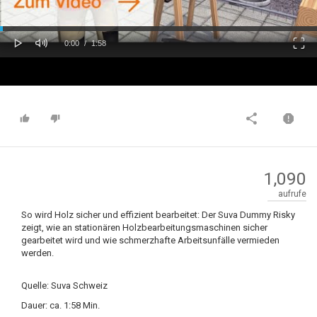
oaded
Progress
0%
: 0%
Play
Mute
Fulls
Current
Duration
0:00
/
1:58
Time
Time
1,090
aufrufe
So wird Holz sicher und effizient bearbeitet: Der Suva Dummy Risky
zeigt, wie an stationären Holzbearbeitungsmaschinen sicher
gearbeitet wird und wie schmerzhafte Arbeitsunfälle vermieden
werden.
Quelle: Suva Schweiz
Dauer: ca. 1:58 Min.