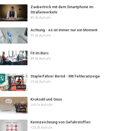
Zaubertrick mit dem Smartphone im
Straßenverkehr
85.3k Aufrufe
Achtung - es ist immer nur ein Moment
97.2k Aufrufe
Fit im Büro
89.5k Aufrufe
Staplerfahrer Bernd - Mit Fehleranzeige
23.6k Aufrufe
14:50
Krokodil und Gnus
169.1k Aufrufe
01:01
Kennzeichnung von Gefahrstoffen
123.2k Aufrufe