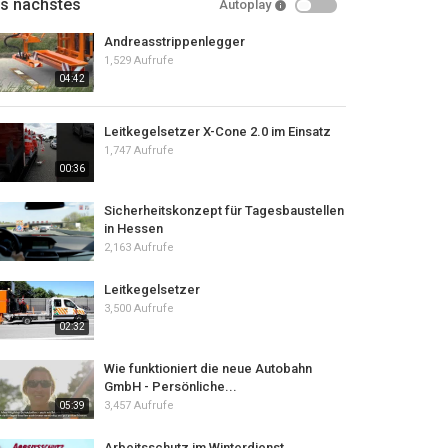
ls nächstes
Autoplay
Andreasstrippenlegger
1,529 Aufrufe
04:42
Leitkegelsetzer X-Cone 2.0 im Einsatz
1,747 Aufrufe
00:36
Sicherheitskonzept für Tagesbaustellen
in Hessen
2,163 Aufrufe
Leitkegelsetzer
3,500 Aufrufe
02:32
Wie funktioniert die neue Autobahn
GmbH - Persönliche...
3,457 Aufrufe
05:39
Arbeitsschutz im Winterdienst