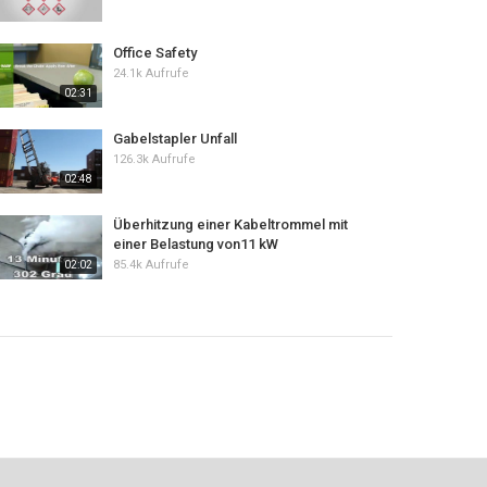
Office Safety
24.1k Aufrufe
02:31
Gabelstapler Unfall
126.3k Aufrufe
02:48
Überhitzung einer Kabeltrommel mit
einer Belastung von11 kW
85.4k Aufrufe
02:02