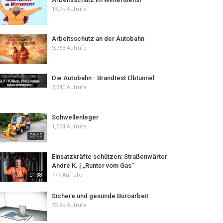
15.7k Aufrufe
Arbeitsschutz an der Autobahn
9,763 Aufrufe
Die Autobahn - Brandtest Elbtunnel
2,340 Aufrufe
Schwellenleger
1,724 Aufrufe
02:40
Einsatzkräfte schützen: Straßenwärter
Andre K. | „Runter vom Gas“
777 Aufrufe
01:38
Sichere und gesunde Büroarbeit
75.8k Aufrufe