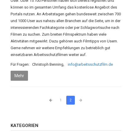
User: Über 15.100 Personen haben sich bereits registriert und
können so im gesamten Umfang das kostenlose Angebot des
Portals nutzen.
An Arbeitstagen gehen bundesweit zwischen 700
und 1000 User aus nahezu allen Branchen auf die Seite, um in der
interessierenden Fachkategorie oder per Schlagwortsuche nach
Filmen zu suchen.
Zum breiten Filmspektrum haben viele
Aktivitäten mitgewirkt.
Dazu gehören auch Filmtipps von Usern.
Gerne nehmen wir weitere Empfehlungen zu betrieblich gut
einsetzbaren Arbeitsschutzfilmen weiter auf.
Für Fragen:
Christoph Benning,
info@arbeitsschutzfilm.de
Mehr
1
2
KATEGORIEN