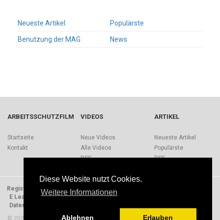
Neueste Artikel
Populärste
Benutzung der MAG
News
ARBEITSSCHUTZFILM
VIDEOS
ARTIKEL
Startseite
Neue Videos
Neueste Artikel
Kontakt
Alle Videos
Populärste
RSS
RSS
Diese Website nutzt Cookies.
Registrieren
Impressum
Quellen
Über Arbeitsschutzfilm.de
Weitere Informationen
E Learning Einheiten
Nutzungsbedingungen
Datenschutzerklärung
Presse
Ablehnen
Erlauben
© 2026 Arbeitsschutzfilm. Alle Rechte vorbehalten.