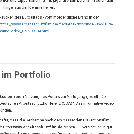
 lernen und tappt manchmal mit jugendlichem Leichtsinn durch den
. Pingel aus der Klemme helfen.
 Tücken des Büroalltags - vom morgendliche Brand in der
https://www.arbeitsschutzfilm.de/mediathek/mr-pingel-und-laura-
sung-video_8e3299134.html
 im Portfolio
kostenfreien
Nutzung des Portals zur Verfügung gestellt. Der
 Deutschen Arbeitsschutzkonferenz (GDA)“. Das informative Video
tungen.
 dafür, dass die Recherche nach dem passenden Präventionsfilm
d: Unter
www.arbeitsschutzfilm.de
stehen – übersichtlich in gut
brufbar
und zum Streamen zur Verfügung. Der Fundus an Videos