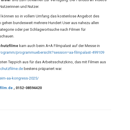
 Nutzerinnen und Nutzer.
und können so in vollem Umfang das kostenlose Angebot des
n gehen bundesweit mehrere Hundert User aus nahezu allen
kategorie oder per Schlagwortsuche nach Filmen für
schauen.
chutzfilme
kam auch beim A+A Filmpalast auf der Messe in
Programm/programmuebersicht?session=aa-filmpalast-499109
ten Teppich aus für das Arbeitsschutzkino, das mit Filmen aus
chutzfilme.de
bestens präpariert war.
-beim-aa-kongress-2025/
film.de
, 0152-08594420