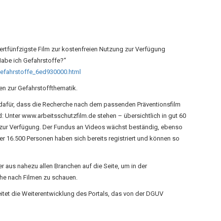
rtfünfzigste Film zur kostenfreien Nutzung zur Verfügung
„Habe ich Gefahrstoffe?“
gefahrstoffe_6ed930000.html
men zur Gefahrstoffthematik.
 dafür, dass die Recherche nach dem passenden Präventionsfilm
: Unter www.arbeitsschutzfilm.de stehen – übersichtlich in gut 60
ar zur Verfügung. Der Fundus an Videos wächst beständig, ebenso
ber 16.500 Personen haben sich bereits registriert und können so
aus nahezu allen Branchen auf die Seite, um in der
he nach Filmen zu schauen.
leitet die Weiterentwicklung des Portals, das von der DGUV