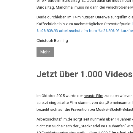
eine Freude im Büroalltag ist. Doch auch sie muss noch
Büroalltag. Manchmal muss ihr dann der verschrobene Mr
Beide durchleben im 14 minütigen Unterweisungsfilm die
Kaffeeküche bis zum nachmittäglichen Stresstiefpunkt.
%e2%80%93-arbeitsschutz-im-buro-%e2%80%93-kurzfas
Christoph Benning
Mehr
Jetzt über 1.000 Videos
Im Oktober 2025 wurde der
neuste
Film
zur nach wie vor
zuletzt eingestellte Film stammt von der „Gemeinsamen
bezieht sich auf die Prävention bei Muskel-Skelett-Belas
Arbeitsschutzfilm.de sorgt seit nunmehr über 14 Jahren
nicht zur Suche nach der „Stecknadel im Heuhaufen“ wir
60 Fachkategorien eingeteilt – über
1.000 Filme frei a