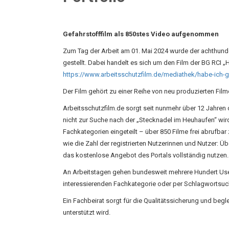
Gefahrstofffilm als 850stes Video aufgenommen
Zum Tag der Arbeit am 01. Mai 2024 wurde der achthunde
gestellt. Dabei handelt es sich um den Film der BG RCI 
https://www.arbeitsschutzfilm.de/mediathek/habe-ich-
Der Film gehört zu einer Reihe von neu produzierten Fil
Arbeitsschutzfilm.de sorgt seit nunmehr über 12 Jahren
nicht zur Suche nach der „Stecknadel im Heuhaufen“ wird
Fachkategorien eingeteilt – über 850 Filme frei abrufb
wie die Zahl der registrierten Nutzerinnen und Nutzer: Ü
das kostenlose Angebot des Portals vollständig nutzen.
An Arbeitstagen gehen bundesweit mehrere Hundert User 
interessierenden Fachkategorie oder per Schlagwortsuc
Ein Fachbeirat sorgt für die Qualitätssicherung und beg
unterstützt wird.