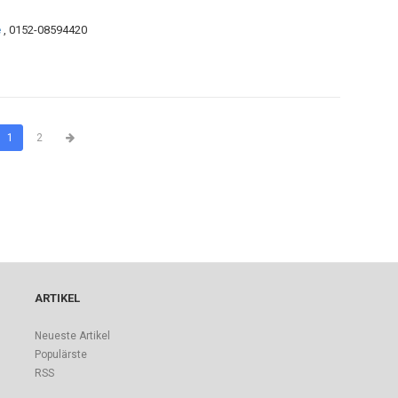
e
, 0152-08594420
1
2
ARTIKEL
Neueste Artikel
Populärste
RSS