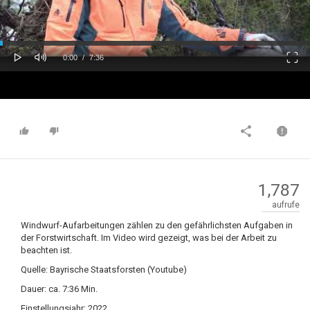
oaded
Progress
0%
: 0%
Play
Mute
Fulls
Current
Duration
0:00
/
7:36
Time
Time
1,787
aufrufe
Windwurf-Aufarbeitungen zählen zu den gefährlichsten Aufgaben in
der Forstwirtschaft. Im Video wird gezeigt, was bei der Arbeit zu
beachten ist.
Quelle: Bayrische Staatsforsten (Youtube)
Dauer: ca. 7:36 Min.
Einstellungsjahr: 2022