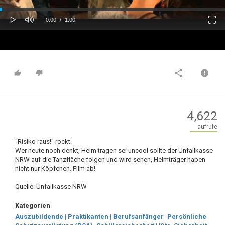
oaded
Progress
0%
: 0%
Play
Mute
Fulls
Current
Duration
0:00
/
1:00
Time
Time
4,622
aufrufe
"Risiko raus!" rockt.
Wer heute noch denkt, Helm tragen sei uncool sollte der Unfallkasse
NRW auf die Tanzfläche folgen und wird sehen, Helmträger haben
nicht nur Köpfchen. Film ab!
Quelle: Unfallkasse NRW
Kategorien
Auszubildende | Praktikanten | Berufsanfänger
Persönliche