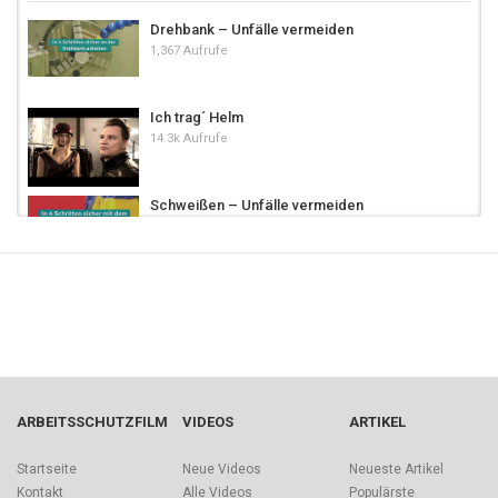
Drehbank – Unfälle vermeiden
1,367 Aufrufe
Ich trag´ Helm
14.3k Aufrufe
Schweißen – Unfälle vermeiden
1,352 Aufrufe
Nie ohne Helm!
31.2k Aufrufe
01:28
Ausbildung Sicherheit und Gesundheit
1,907 Aufrufe
ARBEITSSCHUTZFILM
VIDEOS
ARTIKEL
BG Bau - Toms Life "Der verlassene Helm"
Startseite
Neue Videos
Neueste Artikel
4,688 Aufrufe
Kontakt
Alle Videos
Populärste