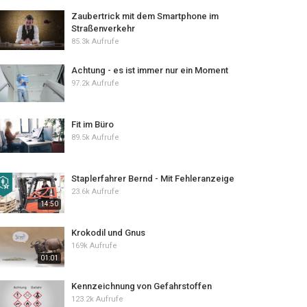
Zaubertrick mit dem Smartphone im
Straßenverkehr
85.3k Aufrufe
Achtung - es ist immer nur ein Moment
97.2k Aufrufe
Fit im Büro
89.5k Aufrufe
Staplerfahrer Bernd - Mit Fehleranzeige
23.6k Aufrufe
14:50
Krokodil und Gnus
169k Aufrufe
01:01
Kennzeichnung von Gefahrstoffen
123.2k Aufrufe