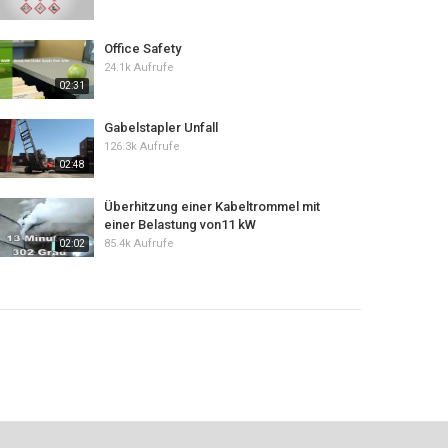
Office Safety
24.1k Aufrufe
02:31
Gabelstapler Unfall
126.3k Aufrufe
02:48
Überhitzung einer Kabeltrommel mit
einer Belastung von11 kW
85.4k Aufrufe
02:02