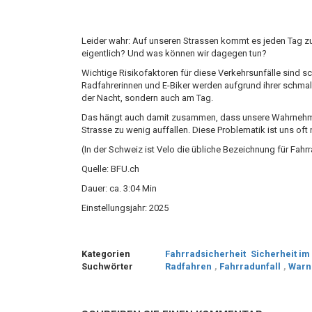
Leider wahr: Auf unseren Strassen kommt es jeden Tag z
eigentlich? Und was können wir dagegen tun?
Wichtige Risikofaktoren für diese Verkehrsunfälle sind
Radfahrerinnen und E-Biker werden aufgrund ihrer schmal
der Nacht, sondern auch am Tag.
Das hängt auch damit zusammen, dass unsere Wahrnehmun
Strasse zu wenig auffallen. Diese Problematik ist uns of
(In der Schweiz ist Velo die übliche Bezeichnung für Fahr
Quelle: BFU.ch
Dauer: ca. 3:04 Min
Einstellungsjahr: 2025
Kategorien
Fahrradsicherheit
Sicherheit im
Suchwörter
Radfahren
,
Fahrradunfall
,
Warn