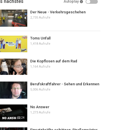
ls nächstes
Autoplay
Der Neue - Verkehrsgeschehen
2,735 Aufrufe
Toms Unfall
1,418 Aufrufe
Die Kopflosen auf dem Rad
1,164 Aufrufe
Berufskraftfahrer - Sehen und Erkennen
5,006 Aufrufe
No Answer
1,273 Aufrufe
02:24
Einsatzkräfte schützen: Straßenwärter