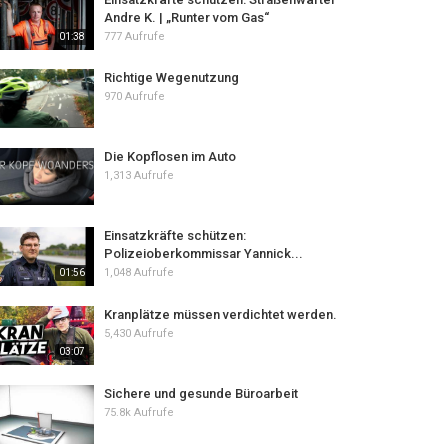
Andre K. | „Runter vom Gas“
777 Aufrufe
01:38
Richtige Wegenutzung
970 Aufrufe
Die Kopflosen im Auto
1,313 Aufrufe
Einsatzkräfte schützen:
Polizeioberkommissar Yannick...
1,048 Aufrufe
01:56
Kranplätze müssen verdichtet werden.
5,430 Aufrufe
03:07
Sichere und gesunde Büroarbeit
75.8k Aufrufe