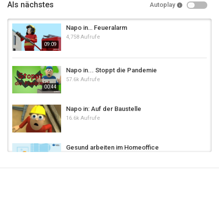
Als nächstes
Autoplay
Napo in… Feueralarm
4,758 Aufrufe
09:09
Napo in... Stoppt die Pandemie
57.6k Aufrufe
00:44
Napo in: Auf der Baustelle
16.6k Aufrufe
Gesund arbeiten im Homeoffice
25.6k Aufrufe
Bewegung bei der Arbeit : Tipps für das
Homeoffice (3/4)
01:54
1,631 Aufrufe