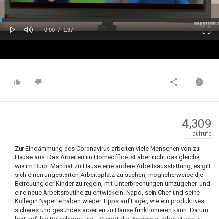
oaded
Progress
0%
: 0%
Play
Mute
Fulls
Current
Duration
0:00
/
1:37
Time
Time
4,309
aufrufe
Zur Eindämmung des Coronavirus arbeiten viele Menschen von zu
Hause aus. Das Arbeiten im Homeoffice ist aber nicht das gleiche,
wie im Büro. Man hat zu Hause eine andere Arbeitsausstattung, es gilt
sich einen ungestörten Arbeitsplatz zu suchen, möglicherweise die
Betreuung der Kinder zu regeln, mit Unterbrechungen umzugehen und
eine neue Arbeitsroutine zu entwickeln. Napo, sein Chef und seine
Kollegin Napette haben wieder Tipps auf Lager, wie ein produktives,
sicheres und gesundes arbeiten zu Hause funktionieren kann. Darum
hört auf ihre Ratschläge und: „Stoppt die Pandemie, arbeitet von zu