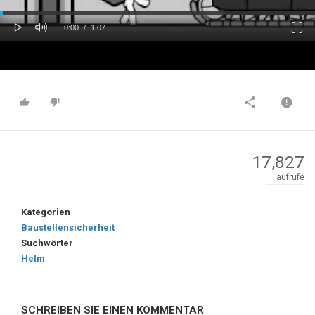
oaded
Progress
0%
: 0%
Play
Mute
Fulls
Current
Duration
0:00
/
1:07
Time
Time
17,827
aufrufe
Kategorien
Baustellensicherheit
Suchwörter
Helm
SCHREIBEN SIE EINEN KOMMENTAR