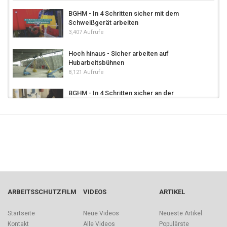
BGHM - In 4 Schritten sicher mit dem
Schweißgerät arbeiten
3,407 Aufrufe
Hoch hinaus - Sicher arbeiten auf
Hubarbeitsbühnen
8,121 Aufrufe
BGHM - In 4 Schritten sicher an der
Kantenschleifmaschine arbeiten
2,818 Aufrufe
BGHM - In 4 Schritten sicher an der
Fräsmaschine arbeiten
4,658 Aufrufe
Drehbank – Unfälle vermeiden
1,366 Aufrufe
ARBEITSSCHUTZFILM
VIDEOS
ARTIKEL
BGHM - In 4 Schritten sicher an der
Startseite
Neue Videos
Neueste Artikel
Formatkreissäge arbeiten
Kontakt
Alle Videos
Populärste