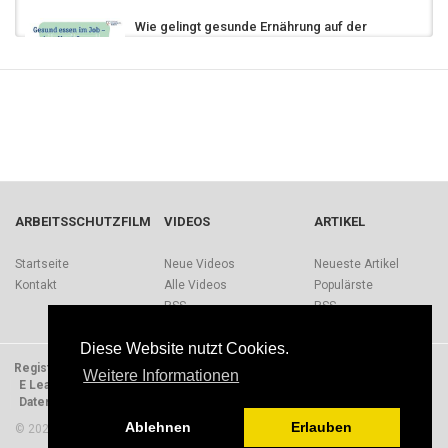
Wie gelingt gesunde Ernährung auf der
Arbeit?
02:33
2,167 Aufrufe
Berufskraftfahrer - Lärm
5,105 Aufrufe
Gesunde Ernährung - Was Unternehmen
leisten können
ARBEITSSCHUTZFILM
VIDEOS
ARTIKEL
15.3k Aufrufe
Berufskraftfahrer - Be- und Entladen
Startseite
Neue Videos
Neueste Artikel
20.7k Aufrufe
Kontakt
Alle Videos
Populärste
RSS
RSS
Berufskraftfahrer Ergonomie
Diese Website nutzt Cookies.
11.8k Aufrufe
Registrieren
Impressum
Quellen
Über Arbeitsschutzfilm.de
Weitere Informationen
E Learning Einheiten
Nutzungsbedingungen
Datenschutzerklärung
Presse
Berufskraftfahrer - Konflikte
Ablehnen
Erlauben
© 2026 Arbeitsschutzfilm. Alle Rechte vorbehalten.
4,902 Aufrufe