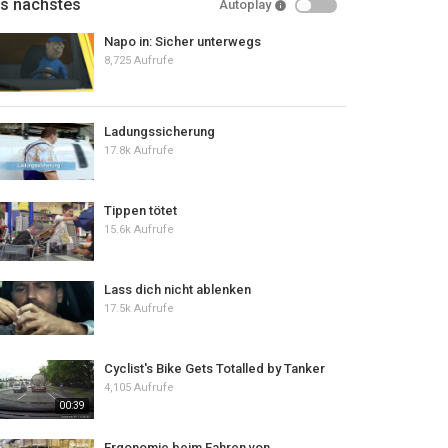
ls nächstes
Autoplay
Napo in: Sicher unterwegs
8,725 Aufrufe
Ladungssicherung
17.8k Aufrufe
Tippen tötet
15.6k Aufrufe
Lass dich nicht ablenken
17.5k Aufrufe
Cyclist's Bike Gets Totalled by Tanker
4,105 Aufrufe
00:39
Ergonomie beim Fahren von