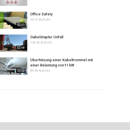
Office Safety
24.1k Aufrufe
02:31
Gabelstapler Unfall
126.3k Aufrufe
02:48
Überhitzung einer Kabeltrommel mit
einer Belastung von11 kW
85.4k Aufrufe
02:02