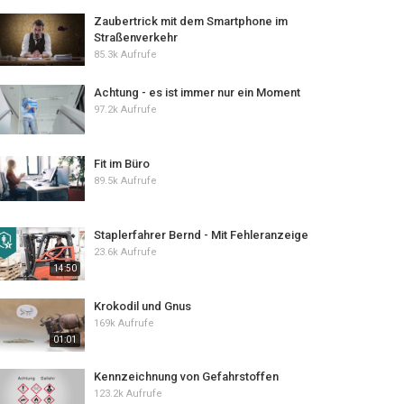
Zaubertrick mit dem Smartphone im
Straßenverkehr
85.3k Aufrufe
Achtung - es ist immer nur ein Moment
97.2k Aufrufe
Fit im Büro
89.5k Aufrufe
Staplerfahrer Bernd - Mit Fehleranzeige
23.6k Aufrufe
14:50
Krokodil und Gnus
169k Aufrufe
01:01
Kennzeichnung von Gefahrstoffen
123.2k Aufrufe